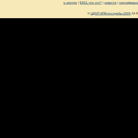
о центре
|
EDCL-что это?
|
новости
|
сертификат
©
ЦДОП ИПКгосслужбы 2005
All R