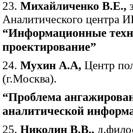
23.
Михайличенко В.Е.,
з
Аналитического центра 
“Информационные техно
проектирование”
24.
Мухин А.А,
Центр по
(г.Москва).
“Проблема ангажирован
аналитической информ
25.
Николин В.В.,
д.филос