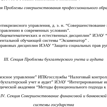
ия Проблемы совершенствования профессионального обра
антикризисного управления, д. э. н. “Совершенствован
правлению в современных условиях”.
Общематематических и естественных дисциплин” ИЭАУ “
ентальной обучающей системы “Экзаменатор” .
-правовых дисциплин ИЭАУ “Защита социальных прав ру
III.
Секция Проблемы бухгалтерского учета и аудита
икризсное управление” ИПКгосслужбы “Налоговый контро
ы, бухгалтерский учет и аудит” ИЭАУ “Интегрированные
дической академии “Методы функционального подхода к 
IV
. Секция Совершенствование финансовой и банковской
системы государства