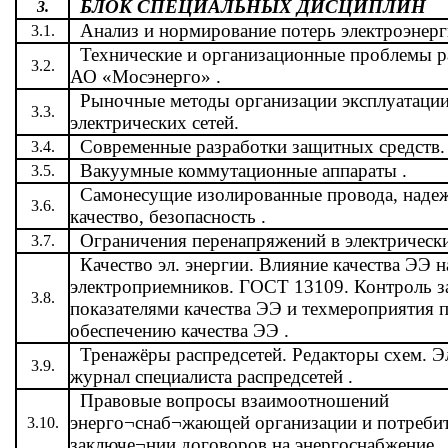
БЛОК СПЕЦИАЛЬНЫХ ДИСЦИПЛИН
3.
Анализ и нормирование потерь электроэнерг
3.1.
Технические и организационные проблемы ра
3.2.
АО «Мосэнерго» .
Рыночные методы организации эксплуатаци
3.3.
электрических сетей.
Современные разработки защитных средств.
3.4.
Вакуумные коммутационные аппараты .
3.5.
Самонесущие изолированные провода, надеж
3.6.
качество, безопасность .
Ограничения перенапряжений в электрически
3.7.
Качество эл. энергии. Влияние качества ЭЭ н
электроприемников. ГОСТ 13109. Контроль з
3.8.
показателями качества ЭЭ и техмероприятия 
обеспечению качества ЭЭ .
Тренажёры распредсетей. Редакторы схем. 
3.9.
журнал специалиста распредсетей .
Правовые вопросы взаимоотношений
энерго¬снаб¬жающей организации и потребит
3.10.
заключе¬нии договоров на энергоснабжение.