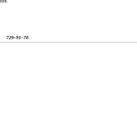
ния.
, 729–91–70
.