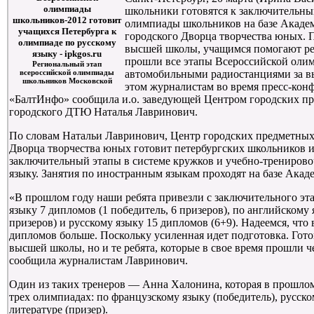
школьники готовятся к заключительны
олимпиады школьников на базе Акаде
городского Дворца творчества юных. 
высшей школы, учащимся помогают реб
прошли все этапы Всероссийской оли
Региональный этап
всероссийской олимпиады
автомобильными радиостанциями за в
школьников Московской
этом журналистам во время пресс-кон
«БалтИнфо» сообщила и.о. заведующей Центром городских п
городского ДТЮ Наталья Лавринович.
По словам Натальи Лавринович, Центр городских предметных
Дворца творчества юных готовит петербургских школьников и
заключительный этапы в системе кружков и учебно-тренирово
языку. Занятия по иностранным языкам проходят на базе Ака
«В прошлом году наши ребята привезли с заключительного э
языку 7 дипломов (1 победитель, 6 призеров), по английскому
призеров) и русскому языку 15 дипломов (6+9). Надеемся, что
дипломов больше. Поскольку усиленная идет подготовка. Готов
высшей школы, но и те ребята, которые в свое время прошли ч
сообщила журналистам Лавринович.
Один из таких тренеров — Анна Халонина, которая в прошлом
трех олимпиадах: по французскому языку (победитель), русско
литературе (призер).