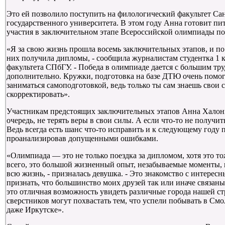
Это ей позволило поступить на филологический факультет Са
государственного университета. В этом году Анна готовит пи
участия в заключительном этапе Всероссийской олимпиады по
«Я за свою жизнь прошла восемь заключительных этапов, и по
них получила дипломы, - сообщила журналистам студентка 1 
факультета СПбГУ. - Победа в олимпиаде дается с большим тр
дополнительно. Кружки, подготовка на базе ДТЮ очень помог
заниматься самоподготовкой, ведь только ты сам знаешь свои
скорректировать».
Участникам предстоящих заключительных этапов Анна Халони
очередь, не терять веры в свои силы. А если что-то не получит
Ведь всегда есть шанс что-то исправить и к следующему году 
проанализировав допущенными ошибками.
«Олимпиада — это не только поездка за дипломом, хотя это т
всего, это большой жизненный опыт, незабываемые моменты, 
всю жизнь, - призналась девушка. - Это знакомство с интерес
признать, что большинство моих друзей так или иначе связан
это отличная возможность увидеть различные города нашей с
сверстников могут похвастать тем, что успели побывать в Смо
даже Иркутске».