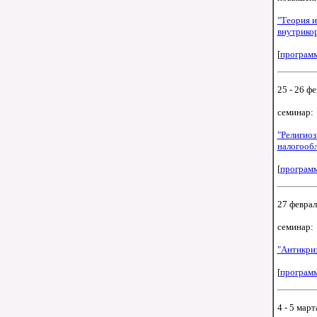
"Теория и
внутрико
[
програм
25 - 26 фе
семинар:
"Религиоз
налогообл
[
програм
27 феврал
семинар:
"Антикри
[
програм
4 - 5 март