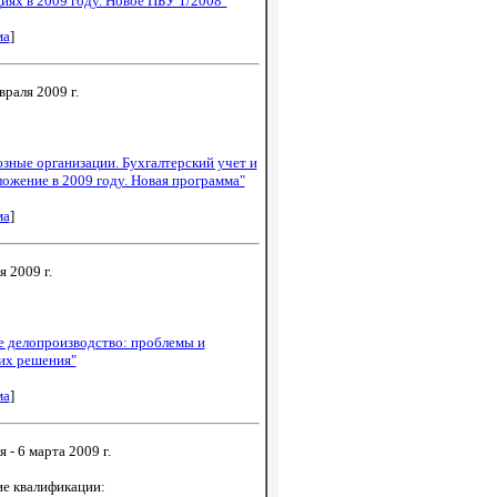
иях в 2009 году. Новое ПБУ 1/2008"
ма
]
враля 2009 г.
ные организации. Бухгалтерский учет и
ожение в 2009 году. Новая программа"
ма
]
я 2009 г.
е делопроизводство: проблемы и
их решения"
ма
]
 - 6 марта 2009 г.
е квалификации: