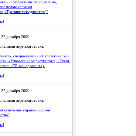
ации («Управление персоналом»,
ние человеческими
и»,«Тренинг-менеджмент»)"
ма
]
 27 декабря 2009 г.
ональная переподготовка:
мент», специализации(«Стратегический
т», «Управление маркетингом», «Event-
нт» и «GR-менеджмент»)"
ма
]
 27 декабря 2009 г.
ональная переподготовка:
 обеспечение управленческой
ости»"
ма
]