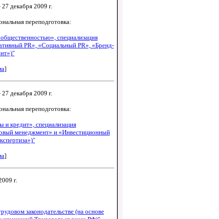
 27 декабря 2009 г.
ональная переподготовка:
 общественностью», специализация
ативный PR», «Социальный PR», «Бренд-
нт»)"
ма
]
 27 декабря 2009 г.
ональная переподготовка:
 и кредит», специализация
овый менеджмент» и «Инвестиционный
экспертиза»)"
ма
]
2009 г.
трудовом законодательстве (на основе