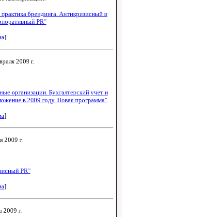
 практика брендинга. Антикризисный и
рпоративный PR"
ма
]
враля 2009 г.
ные организации. Бухгалтерский учет и
ожение в 2009 году. Новая программа"
ма
]
я 2009 г.
зисный PR"
ма
]
а 2009 г.