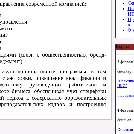
правления современной компанией:
Се
По
И
я
Пр
управления
кл
жмент
О 
инг
нт
Курсы
м
циями (связи с общественностью, бренд-
неджмент)
3 февраля 
лизует корпоративные программы, в том
семинар:
, стажировки, повышение квалификации и
"Практиче
одготовку руководящих работников и
НКО"
ере бизнеса, обеспечивая учет специфики
[
програм
й подход к содержанию образовательных
реподавательских кадров и построению
4 февраля 
семинар:
"Учетная 