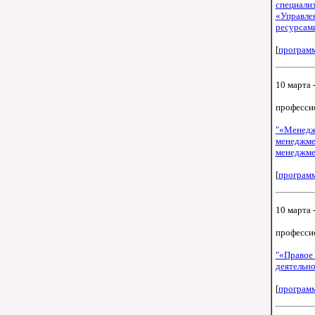
специализ
«Управле
ресурсам
[
програм
10 марта -
професси
"«Менедж
менеджмен
менеджме
[
програм
10 марта -
професси
"«Правое
деятельн
[
програм