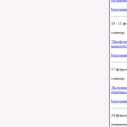
организац
[
програм
10 - 11 фе
семинар:
"Профсоюз
налогообл
[
програм
17 феврал
семинар:
"Кадрово
практика 
[
програм
24 февраля
повышени