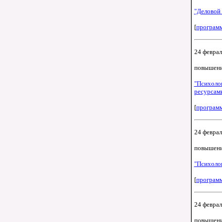
"Деловой 
[
програм
24 февраля
повышени
"Психолог
ресурсам
[
програм
24 февраля
повышени
"Психоло
[
програм
24 февраля
повышени