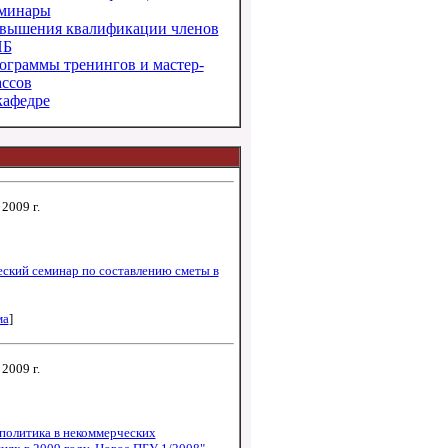
минары
вышения квалификации членов
ПБ
ограммы тренингов и мастер-
ассов
кафедре
2009 г.
ский семинар по составлению сметы в
ма
]
2009 г.
политика в некоммерческих