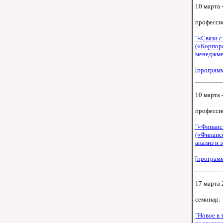
10 марта -
професси
"«Связи с
(«Корпор
менеджме
[
програм
10 марта -
професси
"«Финансы
(«Финанс
анализ и 
[
програм
17 марта 
семинар:
"Новое в 