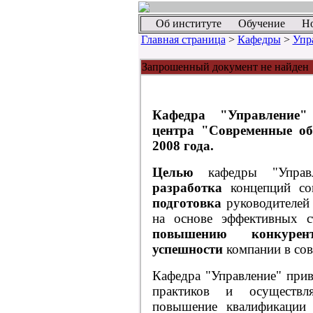
Об институте
Обучение
Н
Главная страница
>
Кафедры
>
Упр
Запрошенный документ не найден
Кафедра "Управление"
центра "Современные об
2008 года.
Целью
кафедры "Управ
разработка
концепций со
подготовка
руководителей 
на основе эффективных с
повышению конкурент
успешности
компании в сов
Кафедра "Управление" при
практиков и осуществля
повышение квалификации 