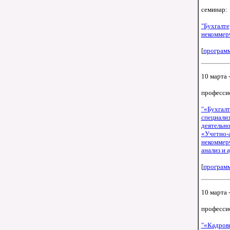
семинар:
"Бухгалте
некоммерч
[
програм
10 марта -
професси
"«Бухгалт
специализ
деятельно
«Учетно-а
некоммер
анализ и 
[
програм
10 марта -
професси
"«Кадров