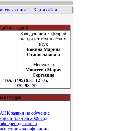
остевая книга
Карта сайта
щий кафедрой
Заведующий кафедрой
кандидат технических
наук
Бокина Марина
Станиславовна
Менеджер
Моисеева Мария
Сергеевна
Тел.: (495) 951–12–05,
970–98–70
ы кафедры
АНК заявки на обучение
ебный план на 2009 год
офпереподготовка
вышение квалификации