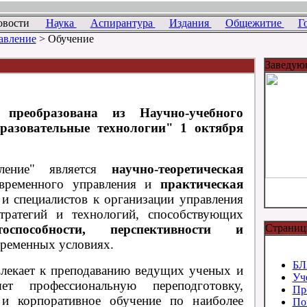
овости
Наука
Аспирантура
Издания
Общежитие
Г
авление
> Обучение
Заведую
 преобразована из Научно-учебного
разовательные технологии" 1 октября
ление" является
научно-теоретическая
временного управления и
практическая
и специалистов к организации управления
тратегий и технологий, способствующих
оспособности, перспективности и
Страниц
ременных условиях.
БЛ
влекает к преподаванию ведущих ученых и
Уч
ет профессиональную переподготовку,
Пр
и корпоративное обучение по наиболее
По