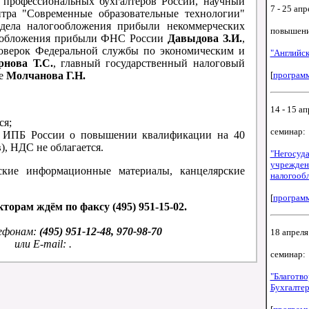
а профессиональных бухгалтеров России, научный
7 - 25 апр
нтра "Современные образовательные технологии"
тдела налогообложения прибыли некоммерческих
повышени
гообложения прибыли ФНС России
Давыдова З.И.
,
роверок Федеральной службы по экономическим и
"Английск
нова Т.С.
, главный государственный налоговый
ве
Молчанова Г.Н.
[
програм
14 - 15 ап
ся;
семинар:
м ИПБ России о повышении квалификации на 40
), НДС не облагается.
"Негосуд
учреждени
ские информационные матepиалы, канцелярские
налогооб
[
програм
торам ждём по факсу (495) 951-15-02.
лефонам:
(495) 951-12-48, 970-98-70
18 апреля 
или E-mail: .
семинар:
"Благотво
Бухгалтер