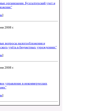
ные организации. Бухгалтерский учет и
ложение"
ма
]
ня 2008 г.
ные вопросы налогообложения и
рского учёта в бюджетных учреждениях"
ма
]
ня 2008 г.
вое управление в некоммерческих
циях"
ма
]