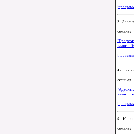
[
програм
2 - 3 июня
семинар:
"Профсоюз
налогооб
[
програм
4 - 5 июня
семинар:
"Адвокатс
налогооб
[
програм
9 - 10 июн
семинар: