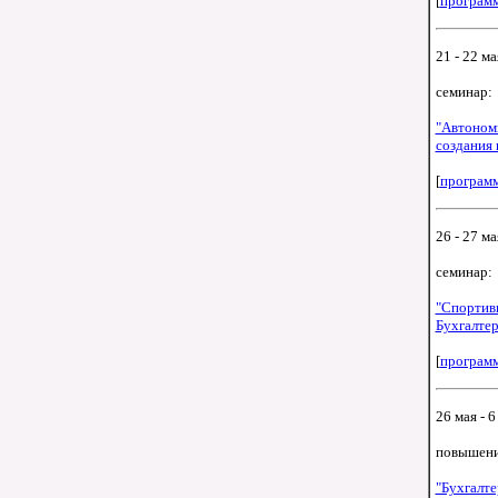
[
програм
21 - 22 ма
семинар:
"Автоном
создания 
[
програм
26 - 27 ма
семинар:
"Спортив
Бухгалтер
[
програм
26 мая - 6
повышени
"Бухгалте