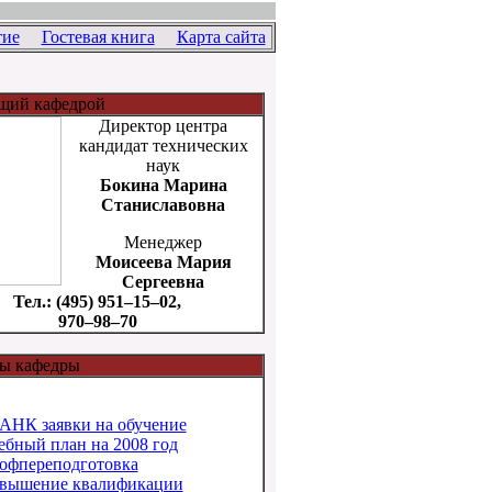
ие
Гостевая книга
Карта сайта
щий кафедрой
Директор центра
кандидат технических
наук
Бокина Марина
Станиславовна
Менеджер
Моисеева Мария
Сергеевна
Тел.: (495) 951–15–02,
970–98–70
ы кафедры
АНК заявки на обучение
ебный план на 2008 год
офпереподготовка
вышение квалификации