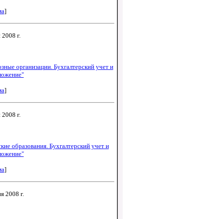
ма
]
 2008 г.
ные организации. Бухгалтерский учет и
ложение"
ма
]
 2008 г.
кие образования. Бухгалтерский учет и
ложение"
ма
]
я 2008 г.