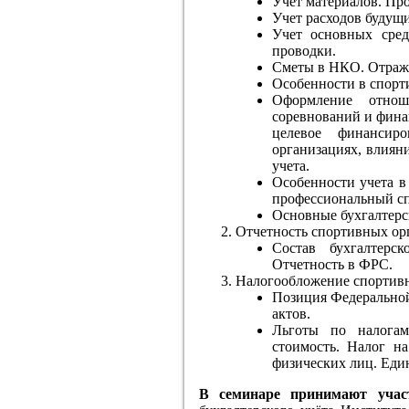
Учет материалов. Пр
Учет расходов будущ
Учет основных сре
проводки.
Сметы в НКО. Отраже
Особенности в спорт
Оформление отнош
соревнований и фина
целевое финансир
организациях, влиян
учета.
Особенности учета в
профессиональный сп
Основные бухгалтерс
Отчетность спортивных ор
Состав бухгалтерск
Отчетность в ФРС.
Налогообложение спортивн
Позиция Федеральной
актов.
Льготы по налога
стоимость. Налог н
физических лиц. Еди
В семинаре принимают учас