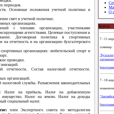
оводки.
Се
их периодов.
Ма
дств. Основные положения учетной политики и
О 
ние смет в учетной политике.
ивных организациях.
Курсы
ений с членами организации, участниками
нсирующими агентствами. Целевые поступления и
ование. Договорная политика в спортивных
7 - 11 апр
ие на отчетность и на организацию бухгалтерского
семинар:
 спортивных организациях: любительский спорт и
орт.
"Бухгалте
организа
кие проводки.
ганизаций.
[
програм
ой отчетности. Состав налоговой отчетности.
ых организаций.
7 - 18 апр
 налоговой службы. Разъяснения законодательных
повышени
м: Налог на прибыль. Налог на добавленную
а имущество. Налог на землю. Налог на доходы
"Английск
ный социальный налог.
[
програм
тие:
член Экспертного совета по методологии