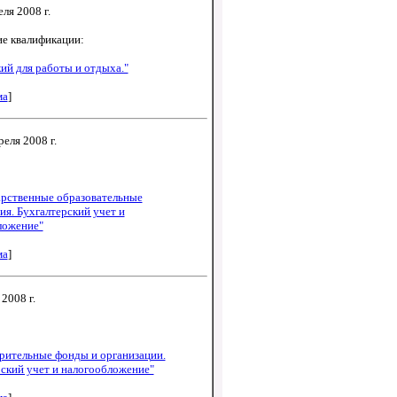
еля 2008 г.
е квалификации:
ий для работы и отдыха."
ма
]
реля 2008 г.
арственные образовательные
я. Бухгалтерский учет и
ложение"
ма
]
2008 г.
рительные фонды и организации.
ский учет и налогообложение"