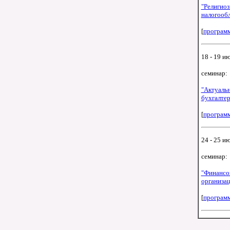
"Религиоз
налогооб
[
програм
18 - 19 ию
семинар:
"Актуаль
бухгалте
[
програм
24 - 25 ию
семинар:
"Финансо
организа
[
програм