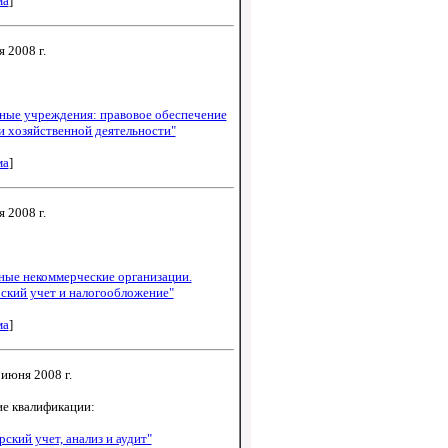
ма
]
я 2008 г.
ные учреждения: правовое обеспечение
и хозяйственной деятельности"
ма
]
я 2008 г.
ные некоммерческие организации.
ский учет и налогообложение"
ма
]
 июня 2008 г.
е квалификации:
рский учет, анализ и аудит"