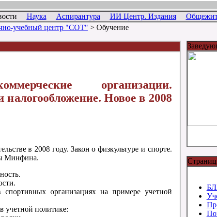
вости
Наука
Аспирантура
ИИ Центр. Издания
Общежит
чно-учебный центр "СОТ"
> Обучение
Заведую
оммерческие организации.
и налогообложение. Новое в 2008
льстве в 2008 году. Закон о физкультуре и спорте.
зы Минфина.
Страниц
ность.
сти.
БЛ
 спортивных организациях на примере учетной
Уч
Пр
в учетной политике:
По