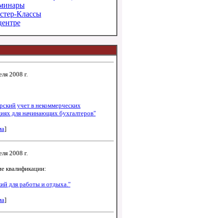
минары
стер-Классы
центре
еля 2008 г.
рский учет в некоммерческих
циях для начинающих бухгалтеров"
ма
]
еля 2008 г.
е квалификации:
ий для работы и отдыха."
ма
]