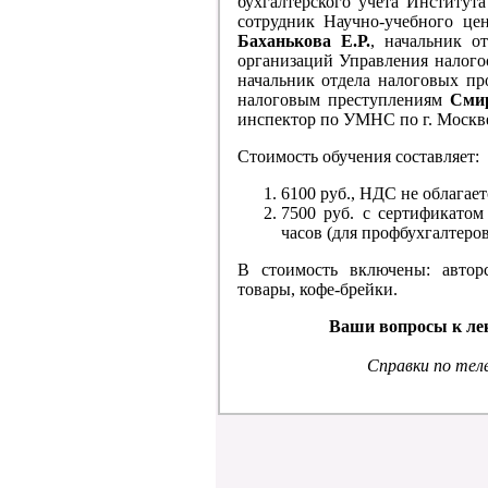
бухгалтерского учёта Институт
сотрудник Научно-учебного це
Баханькова Е.Р.
, начальник о
организаций Управления нало
начальник отдела налоговых п
налоговым преступлениям
Смир
инспектор по УМНС по г. Моск
Стоимость обучения составляет:
6100 руб., НДС не облагает
7500 руб. с сертификато
часов (для профбухгалтеров
B стоимость включены: автор
товары, кофе-брейки.
Ваши вопросы к лек
Справки по те