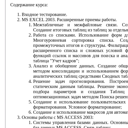
Содержание курса:
Входное тестирование.
MS EXCEL 2003. Расширенные приемы работы.
Межтабличные и межфайловые связи. Соз
Создание итоговых таблиц из таблиц за отдел
Работа со списками. Использование форм д
Многоуровневая сортировка списка. Соз
промежуточных итогов и структуры. Фильтрац
расширенного списка и сложных условий ф
функций ссылок и массивов для поиска и ана
таблица "Учет кадров";
Анализ и обобщение данных. Создание общи
методом консолидации и использованием фор
аналитических таблиц средствами Сводных таб
Решение задач прогнозирования. Постро
статическим данным таблицы. Решение эконо
подбора параметров и создания Таблиц 
оптимизационных задач методом Поиска решен
Создание и использование пользовательских
форматирования. Условное форматирование;
Создание и использование макросов для автома
Основы работы с MS ACCESS 2003:
Системы управления базами данных. Основны
баз данных MS ACCESS. Связь таблиц;