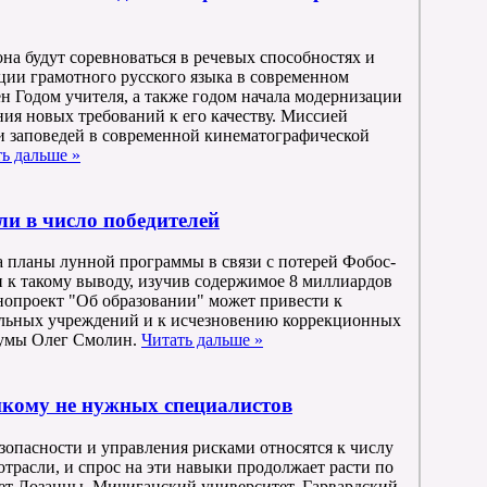
а будут соревноваться в речевых способностях и
ции грамотного русского языка в современном
ен Годом учителя, а также годом начала модернизации
ния новых требований к его качеству. Миссией
ти заповедей в современной кинематографической
ь дальше »
и в число победителей
планы лунной программы в связи с потерей Фобос-
 к такому выводу, изучив содержимое 8 миллиардов
конопроект "Об образовании" может привести к
ельных учреждений и к исчезновению коррекционных
сдумы Олег Смолин.
Читать дальше »
икому не нужных специалистов
опасности и управления рисками относятся к числу
отрасли, и спрос на эти навыки продолжает расти по
тет Лозанны, Мичиганский университет, Гарвардский