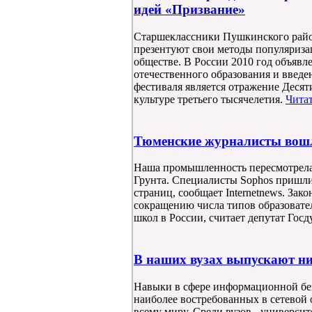
идей «Призвание»
Старшеклассники Пушкинского район
презентуют свои методы популяриза
обществе. В России 2010 год объявл
отечественного образования и введе
фестиваля является отражение Деся
культуре третьего тысячелетия.
Читат
Тюменские журналисты вошл
Наша промышленность пересмотрела 
Грунта. Специалисты Sophos пришли
страниц, сообщает Internetnews. За
сокращению числа типов образоват
школ в России, считает депутат Го
В наших вузах выпускают н
Навыки в сфере информационной без
наиболее востребованных в сетевой 
всему миру. Среди вузов - универси