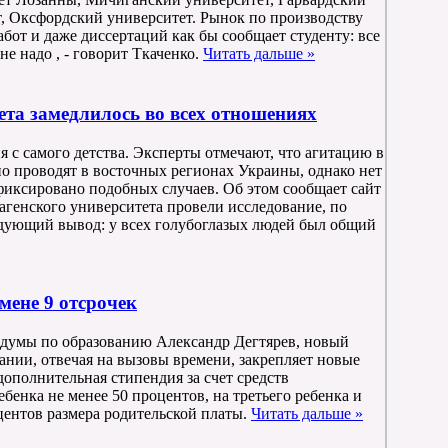
т, Оксфордский университет. Рынок по производству
бот и даже диссертаций как бы сообщает студенту: все
не надо , - говорит Ткаченко.
Читать дальше »
ета замедлилось во всех отношениях
я c самого детства. Эксперты отмечают, что агитацию в
о проводят в восточных регионах Украины, однако нет
афиксировано подобных случаев. Об этом сообщает сайт
гагенского университета провели исследование, по
едующий вывод: у всех голубоглазых людей был общий
мене 9 отсрочек
осдумы по образованию Александр Дегтярев, новый
ании, отвечая на вызовы времени, закрепляет новые
ополнительная стипендия за счет средств
бенка не менее 50 процентов, на третьего ребенка и
центов размера родительской платы.
Читать дальше »