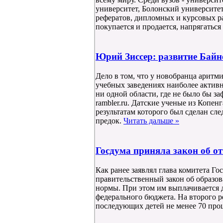
университет, Болонский университе
рефератов, дипломных и курсовых ра
покупается и продается, напрягаться 
Юрий Зиссер: развитие Байн
Дело в том, что у новобранца аритми
учебных заведениях наиболее активн
ни одной области, где не было бы з
rambler.ru. Датские ученые из Копен
результатам которого был сделан сл
предок.
Читать дальше »
Госдума приняла закон об от
Как ранее заявлял глава комитета Г
правительственный закон об образов
нормы. При этом им выплачивается д
федерального бюджета. На второго ре
последующих детей не менее 70 про