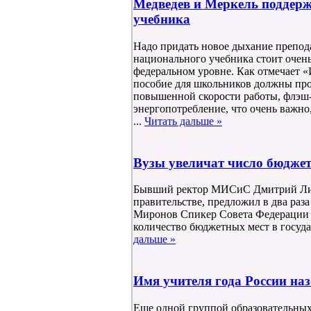
Медведев и Меркель поддерж
учебника
Надо придать новое дыхание препода
национального учебника стоит очень 
федеральном уровне. Как отмечает «
пособие для школьников должны про
повышенной скорости работы, флэш-
энергопотребление, что очень важно,
...
Читать дальше »
Вузы увеличат число бюдже
Бывший ректор МИСиС Дмитрий Лив
правительстве, предложил в два раза
Миронов Спикер Совета Федерации С
количество бюджетных мест в госуда
дальше »
Имя учителя года России на
Еще одной группой образовательны