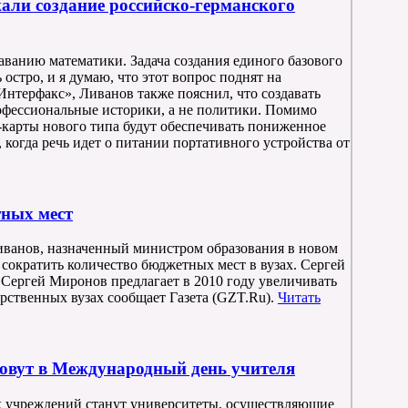
али создание российско-германского
ванию математики. Задача создания единого базового
остро, и я думаю, что этот вопрос поднят на
Интерфакс», Ливанов также пояснил, что создавать
фессиональные историки, а не политики. Помимо
карты нового типа будут обеспечивать пониженное
 когда речь идет о питании портативного устройства от
тных мест
анов, назначенный министром образования в новом
 сократить количество бюджетных мест в вузах. Сергей
ергей Миронов предлагает в 2010 году увеличивать
рственных вузах сообщает Газета (GZT.Ru).
Читать
зовут в Международный день учителя
х учреждений станут университеты, осуществляющие