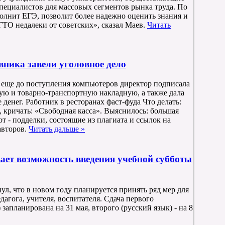
пециалистов для массовых сегментов рынка труда. По
олнит ЕГЭ, позволит более надежно оценить знания и
ТО недалеки от советских», сказал Маев.
Читать
вника завели уголовное дело
о еще до поступления компьютеров директор подписала
ую и товарно-транспортную накладную, а также дала
 денег. Работник в ресторанах фаст-фуда Что делать:
, кричать: «Свободная касса». Выяснилось: большая
т - подделки, состоящие из плагиата и ссылок на
авторов.
Читать дальше »
ет возможность введения учебной субботы
л, что в новом году планируется принять ряд мер для
агога, учителя, воспитателя. Сдача первого
запланирована на 31 мая, второго (русский язык) - на 8