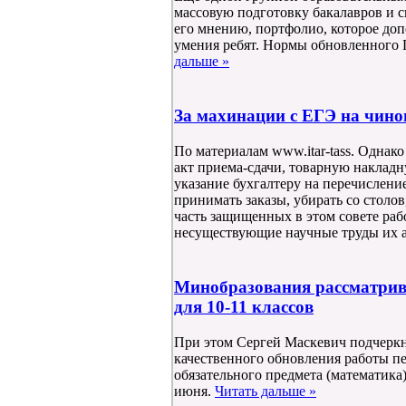
массовую подготовку бакалавров и с
его мнению, портфолио, которое доп
умения ребят. Нормы обновленного Г
дальше »
За махинации с ЕГЭ на чино
По материалам www.itar-tass. Однак
акт приема-сдачи, товарную накладн
указание бухгалтеру на перечисление
принимать заказы, убирать со столов
часть защищенных в этом совете рабо
несуществующие научные труды их 
Минобразования рассматрива
для 10-11 классов
При этом Сергей Маскевич подчеркну
качественного обновления работы пед
обязательного предмета (математика) 
июня.
Читать дальше »