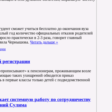
удент сможет учиться бесплатно до окончания вуза
ошлый год количество официальных отказов родителей
росло практически в 2-3 раза, говорит главный
мила Чернышова.
Читать дальше »
й регистрации
 «прописывают» к пенсионерам, проживающим возле
омощью таких ухищрений обходится приказ
в первые классы только детей с подведомственной
ет системную работу по сотрудничеству
ений Сулима