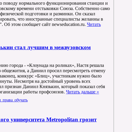
по поводу нормального функционирования станции и
овскому времени отстыковки Союза. Собственно само
физической подготовки и разминки. Он сказал
ировать, что иностранные специалисты желанны в
". Об этом сообщает сайт newseducation.ru.
Читать
ькин стал лучшим в межвузовском
ию города - «Клоунада на роликах», Настя решала
з общежития, а Даниил просил пересмотреть отмену
наконец, конкурс «Блиц», участникам нужно было
минуты. Несмотря на достойный уровень всех
л признан Даниил Князькин, который показал себя
рганизации работы профсоюзов.
Читать дальше »
го университета Metropolitan грозит