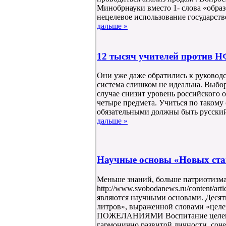
Минобрнауки вместо 1- слова «образ
нецелевое использование государстве
дальше »
12 тысяч учителей против 
Они уже даже обратились к руководс
система слишком не идеальна. Выбор
случае снизит уровень российского 
четыре предмета. Учиться по такому 
обязательными должны быть русский 
дальше »
Научные основы «Новых ста
Меньше знаний, больше патриотизма
http://www.svobodanews.ru/content/art
являются научными основами. Деся
литров», выраженной словами «целе
ПОЖЕЛАНИЯМИ Воспитание целенап
гармонично развитой личности, соче