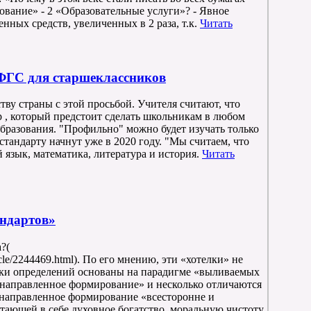
ование» - 2 «Образовательные услуги»? - Явное
нных средств, увеличенных в 2 раза, т.к.
Читать
НФГС для старшеклассников
тву страны с этой просьбой. Учителя считают, что
 , который предстоит сделать школьникам в любом
образования. "Профильно" можно будет изучать только
стандарту начнут уже в 2020 году. "Мы считаем, что
язык, математика, литература и история.
Читать
ндартов»
?(
icle/2244469.html). По его мнению, эти «хотелки» не
тки определений основаны на парадигме «выливаемых
направленное формирование» и несколько отличаются
равленное формирование «всесторонне и
тающей в себе духовное богатство, моральную чистоту