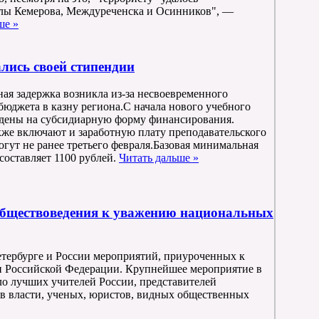
олы Кемерова, Междуреченска и Осинников", —
ше »
лись своей стипендии
ная задержка возникла из-за несвоевременного
бюджета в казну региона.С начала нового учебного
едены на субсидиарную форму финансирования.
кже включают и заработную плату преподавательского
могут не ранее третьего февраля.Базовая минимальная
составляет 1100 рублей.
Читать дальше »
обществоведения к уважению национальных
етербурге и России мероприятий, приуроченных к
и Российской Федерации. Крупнейшее мероприятие в
ло лучших учителей России, представителей
в власти, ученых, юристов, видных общественных