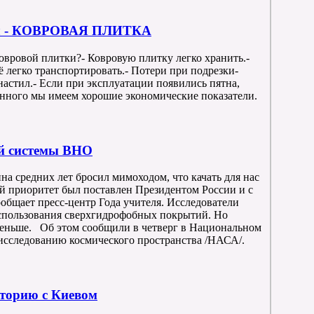
ал - КОВРОВАЯ ПЛИТКА
овровой плитки?- Ковровую плитку легко хранить.-
ё легко транспортировать.- Потери при подрезки-
астил.- Если при эксплуатации появились пятна,
анного мы имеем хорошие экономические показатели.
й системы ВНО
а средних лет бросил мимоходом, что качать для нас
ой приоритет был поставлен Президентом России и с
ообщает пресс-центр Года учителя. Исследователи
спользования сверхгидрофобных покрытий. Но
 меньше. Об этом сообщили в четверг в Национальном
сследованию космического пространства /НАСА/.
сторию с Киевом