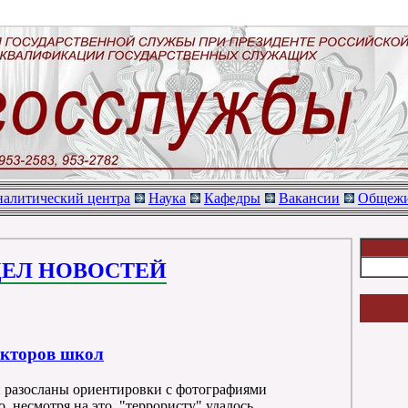
алитический центра
Наука
Кафедры
Вакансии
Общежи
ДЕЛ НОВОСТЕЙ
ректоров школ
 разосланы ориентировки с фотографиями
, несмотря на это, "террористу" удалось