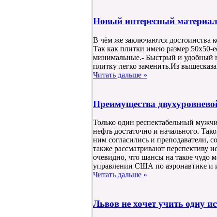
Новый интересный матери
В чём же заключаются достоинства к
Так как плитки имею размер 50х50-е
минимальные.- Быстрый и удобный н
плитку легко заменить.Из вышесказ
Читать дальше »
Преимущества двухуровнево
Только один респектабельный мужчин
нефть достаточно и начального. Так
ним согласились и преподаватели, с
также рассматривают перспективу и
очевидно, что шансы на такое чудо
управлении США по аэронавтике и и
Читать дальше »
Львов не хочет учить одну и