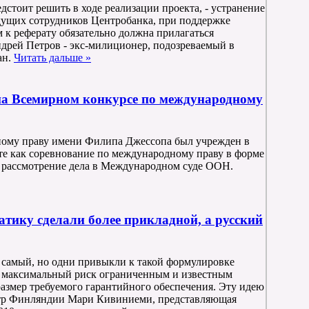
дстоит решить в ходе реализации проекта, - устранение
едущих сотрудников Центробанка, при поддержке
м к реферату обязательно должна прилагаться
ндрей Петров - экс-милиционер, подозреваемый в
ан.
Читать дальше »
а Всемирном конкурсе по международному
ому праву имени Филипа Джессопа был учрежден в
те как соревнование по международному праву в форме
 рассмотрение дела в Международном суде ООН.
тику сделали более прикладной, а русский
 самый, но одни привыкли к такой формулировке
ет максимальный риск ограниченным и известным
размер требуемого гарантийного обеспечения. Эту идею
тр Финляндии Мари Кивиниеми, представляющая