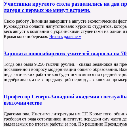
Участники круглого стола разделились на два 
лагеря с первых же минут встречи.
Свою работу Лимница завершит в августе экологическим фес
Руководство области напутствовало курских студентов, котор
весь август в компании с украинскими студентами на одной из
Крымского побережья.
Читать дальше »
Зарплата новосибирских учителей выросла на 7
Тогда она была 9,256 тысячи рублей, - сказал Беданоков на пр
посвященной вопросу модернизации общего образования. Важн
педагогических работников будет исчисляться по средней зарп
подчёркиваю, а не за предыдущий период , - заключил премье
Профессор Северо-Западной академии госслужбы
взяточничестве
Драгоманова, Институт литературы им.Т.Г. Кроме того, обви
требовал от ряда сотрудников института передачи ему части д
выдаваемых по итогам работы за год. По решению Президиум