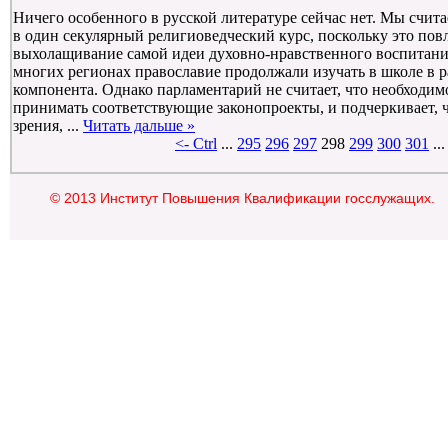
Ничего особенного в русской литературе сейчас нет. Мы счи
в один секулярный религиоведческий курс, поскольку это повл
выхолащивание самой идеи духовно-нравственного воспитания 
многих регионах православие продолжали изучать в школе в 
компонента. Однако парламентарий не считает, что необходим
принимать соответствующие законопроекты, и подчеркивает, 
зрения, ...
Читать дальше »
<- Ctrl
...
295
296
297
298
299
300
301
..
© 2013 Институт Повышения Квалификации госслужащих.