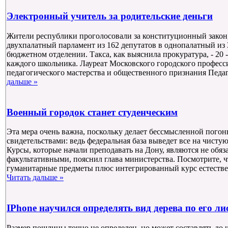
Электронный учитель за родительские деньги
Жители республики проголосовали за конституционный закон
двухпалатный парламент из 162 депутатов в однопалатный из 
бюджетном отделении. Такса, как выяснила прокуратура, - 20 -
каждого школьника. Лауреат Московского городского професс
педагогического мастерства и общественного признания Педа
дальше »
Военный городок станет студенческим
Эта мера очень важна, поскольку делает бессмысленной пого
свидетельствами: ведь федеральная база выведет все на чистую 
Курсы, которые начали преподавать на Дону, являются не обяз
факультативными, пояснил глава министерства. Посмотрите, ч
гуманитарные предметы плюс интегрированный курс естестве
Читать дальше »
IPhone научился определять вид дерева по его ли
Размер пошлины точно не определен, но может составлять до 