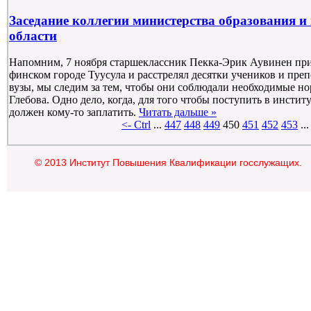
Заседание коллегии министерства образования 
области
Напомним, 7 ноября старшеклассник Пекка-Эрик Аувинен при
финском городе Туусула и расстрелял десятки учеников и пре
вузы, мы следим за тем, чтобы они соблюдали необходимые н
Глебова. Одно дело, когда, для того чтобы поступить в инстит
должен кому-то заплатить.
Читать дальше »
<- Ctrl
...
447
448
449
450
451
452
453
..
© 2013 Институт Повышения Квалификации госслужащих.