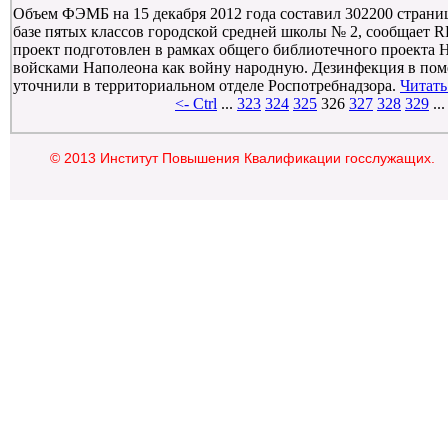
Объем ФЭМБ на 15 декабря 2012 года составил 302200 страниц
базе пятых классов городской средней школы № 2, сообщае
проект подготовлен в рамках общего библиотечного проекта Н
войсками Наполеона как войну народную. Дезинфекция в пом
уточнили в территориальном отделе Роспотребнадзора.
Читать
<- Ctrl
...
323
324
325
326
327
328
329
..
© 2013 Институт Повышения Квалификации госслужащих.