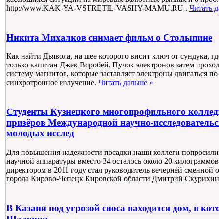
http://www.KAK-YA-VSTRETIL-VASHY-MAMU.RU .
Читать д
Никита Михалков снимает фильм о Столыпине
Как найти Дьявола, на шее которого висит ключ от сундука, где
только капитан Джек Воробей. Пучок электронов затем проход
систему магнитов, которые заставляет электроны двигаться по
синхротронное излучение.
Читать дальше »
Студенты Кузнецкого многопрофильного коллед
призёров Международной научно-исследователь
молодых исслед
Для повышения надежности посадки наши коллеги попросили 
научной аппаратуры вместо 34 осталось около 20 килограммо
директором в 2011 году стал руководитель вечерней сменной
города Кирово-Чепецк Кировской области Дмитрий Скурихи
В Казани под угрозой сноса находится дом, в ко
Шаляпин