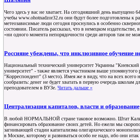
Чего здесь у вас не хватает. На сегодняшний день выпущено 6
учебы www.ohotnadzor32.ru они будут более подготовлены к р
метеозависимые люди сегодня проснулись в особенно скверн
состоянии. Писатель рассказал, что в немецком издательстве, 
«ни одного момента непорядочности среди авторов там не мо
Россияне убеждены, что инклюзивное обучение н
Национальный технический университет Украины "Киевский
университет" - также является участником выше упомянутого 
"Корреспондент" (3 место). Имея же в виду, что на всех всего 
сообразить: денег не будет хватать в первую очередь школам д
преподователем в ВУЗе.
Читать дальше »
Централизация капиталов, власти и образование
В любой НОРМАЛЬНОЙ стране таковое возможно. Штат Кал
финансировать образование своих детей. Но ежели мы скороп
загнивающей стадии капитализма олигархического монополиз
в Москве, которому и развиваться особо не надо, ибо они ита