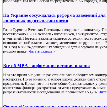
рабовладельцы всей России сосредоточены в 2-х городах, Кип
На Украине обсуждалась реформа заведений для д
лишенных родительской опеки
Глава Бурятии Вячеслав Наговицын подержал инициативу. Пла
посетят около 15 000 человек - школьников, абитуриентов, сту
и учителей. Поэтому важным является сотрудничество всех ц
исполнительной власти - межведомственное сотрудничество. 
2011 год в 85,9% дошкольных заведений детей обучали на укра
русском языке.
Читать дальше »
Все об MBA - инфрмация история школы
И за это время она уже не раз становилась победителем конку
мастерства. По ее мнению, паспорт школы должен быть откр
прозрачным. Кроме того, на сети общеобразовательных учреж
контентная фильтрация трафика, отметил представитель комп
репрезентативности исследования не превышает +/-3,2%.
Чита
Форум «Голос молодежи» пригласил к участию 