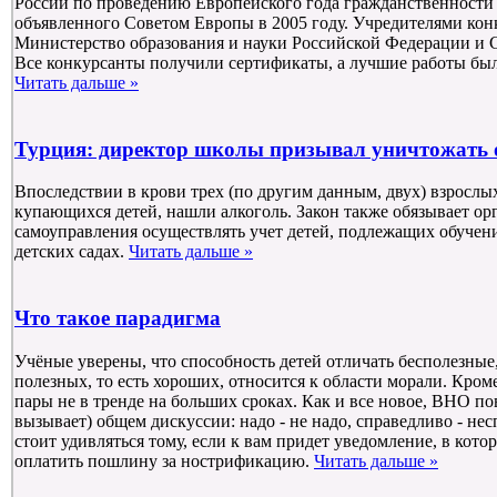
России по проведению Европейского года гражданственности 
объявленного Советом Европы в 2005 году. Учредителями кон
Министерство образования и науки Российской Федерации и 
Все конкурсанты получили сертификаты, а лучшие работы был
Читать дальше »
Турция: директор школы призывал уничтожать 
Впоследствии в крови трех (по другим данным, двух) взросл
купающихся детей, нашли алкоголь. Закон также обязывает ор
самоуправления осуществлять учет детей, подлежащих обучени
детских садах.
Читать дальше »
Что такое парадигма
Учёные уверены, что способность детей отличать бесполезные,
полезных, то есть хороших, относится к области морали. Кроме
пары не в тренде на больших сроках. Как и все новое, ВНО по
вызывает) общем дискуссии: надо - не надо, справедливо - нес
стоит удивляться тому, если к вам придет уведомление, в кото
оплатить пошлину за нострификацию.
Читать дальше »