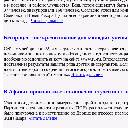
в и поселке, и районе улучшается. Ведь потом еще могут быт
37 человек, эвакуировали 168 человек. Согласно условиям кон
Славянка и Новая Ижора Пушкинского района инвестор долже
детских сада.
Читать дальше »
Беспроцентное кредитование для молодых учены
Сейчас моей дочери 22, и я радуюсь, что литература является
источником знания и ключом к обогащению внутреннего мира.
необходимо заполнить анкету на сайте www.ru-ru. Впоследств
поставлены результаты защиты ряда других диссертантов. Если 
найти столь хорошо сохранившегося носорога, то есть шансы 
"законсервированного" охотника.
Читать дальше »
В Афинах произошли столкновения студентов с 
Участники демонстрации намеревались пройти к зданию цент
Партии справедливости и развития (ПСР), расположенному н
была приурочена к выступлению во Дворце конгрессов премье
Жана Шарэ.
Читать дальше »