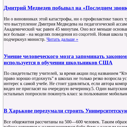
Дмитрий Медведев побывал на «Последнем звонк
Ни о виновниках этой катастрофы, ни о профилактике таких т
что выступление Дмитрия Медведева на педагогической ассамб
Академический час равен 45 минутам. Оно все меньше основа
все больше - на моделях поведения из соцсетей. Новая школа тр
подчеркнул министр.
Читать дальше »
Умение человеческого мозга запоминать законо
используется в обучении школьников США
По свидетельству учителей, за время акции под названием “Кт
право хорошо отдохнуть” в школах не только резко возросла у
интерес к самой учебе. Не стоит удивляться, если автора ко
видео не пригласят на очередную вечеринку.5. Один выпускн
остальных попросили покинуть класс за пользование мобиль
В Харькове передумали строить Университетску
Все общежития рассчитаны на 500—600 человек. Таким образ
района готовятся к надвигающемуся бэби-буму с каждым годо